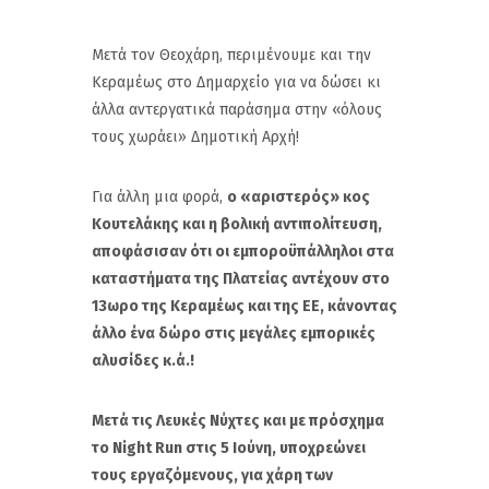
Μετά τον Θεοχάρη, περιμένουμε και την
Κεραμέως στο Δημαρχείο για να δώσει κι
άλλα αντεργατικά παράσημα στην «όλους
τους χωράει» Δημοτική Αρχή!
Για άλλη μια φορά,
ο «αριστερός» κος
Κουτελάκης και η βολική αντιπολίτευση,
αποφάσισαν ότι οι εμποροϋπάλληλοι στα
καταστήματα της Πλατείας αντέχουν στο
13ωρο της Κεραμέως και της ΕΕ, κάνοντας
άλλο ένα δώρο στις μεγάλες εμπορικές
αλυσίδες κ.ά.!
Μετά τις Λευκές Νύχτες και με πρόσχημα
το
Night
Run
στις 5 Ιούνη, υποχρεώνει
τους εργαζόμενους, για χάρη των