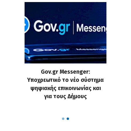
ρυνση
Gov.gr Messenger:
Μάντ
χημάτων
Υποχρεωτικό το νέο σύστημα
εγκατα
ς στους
ψηφιακής επικοινωνίας και
και ενί
υς της
για τους Δήμους
κοινό