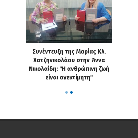
τελάκη
Συνέντευξη της Μαρίας Κλ.
«Κράζ
μου για
Χατζηνικολάου στην Άννα
στο Fa
ις στη
Νικολαίδη: "Η ανθρώπινη ζωή
τις α
είναι ανεκτίμητη"