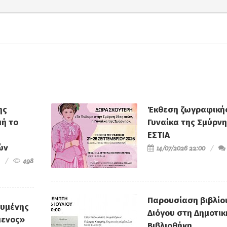
ης
Έκθεση ζωγραφικής
ή το
Γυναίκα της Σμύρνη
ΕΣΤΙΑ
ών
14/07/2026 22:00
498
Παρουσίαση βιβλίο
ευμένης
Διόγου στη Δημοτικ
μενος»
Βιβλιοθήκη