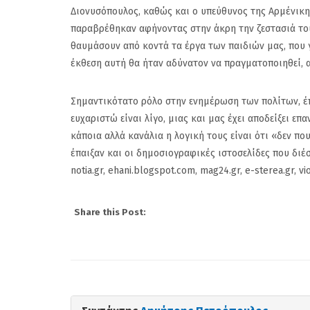
που υπάρχουν και 
Διονυσόπουλος, καθώς και ο υπεύθυνος της Αρμένικη
Δημότες που χαλάνε
παραβρέθηκαν αφήνοντας στην άκρη την ζεστασιά του
αφήγημα...
θαυμάσουν από κοντά τα έργα των παιδιών μας, που γ
έκθεση αυτή θα ήταν αδύνατον να πραγματοποιηθεί, α
Σημαντικότατο ρόλο στην ενημέρωση των πολίτων, έπα
ευχαριστώ είναι λίγο, μιας και μας έχει αποδείξει ε
κάποια αλλά κανάλια η λογική τους είναι ότι «δεν πο
έπαιξαν και οι δημοσιογραφικές ιστοσελίδες που διέσ
notia.gr, ehani.blogspot.com, mag24.gr, e-sterea.gr, v
Share this Post: