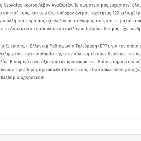
οι
Γιάννη Χατζηθεοδοσίου
που υπάρχουν
ς Νεολαίας κύριος Λεβόν Αγαζαριάν. Το σωματείο μας ευχαριστεί όλο
 το
από την Προεδρία του
Δημότες που 
 σπιτιού τους, και ενώ έξω υπήρχαν άνεμοι ταχύτητας 120 χιλιομέτρ
Επιμελητηρίου
αφήγημα
ια άλλη μια φορά μας εξέπληξαν με το θάρρος τους και τη ματιά τους
ν το Διοικητικό Συμβούλιο του συλλόγου Ιμβρίων δεν μας είχε συνδρ
ιξε επίσης, η Ελληνική Ραδιοφωνία Τηλεόραση (ΕΡΤ), για την οποία 
πανειλημμένα την ευαισθησία της στην κάλυψη τέτοιων θεμάτων, την ώ
υλά». Ειλικρινά είναι άξια για την προσφορά της. Επίσης σημαντικό ρ
πειραν την είδηση: epikaira.wordpress.com, allotropiaacademy.blogsp
iotiashop.blogspot.com.