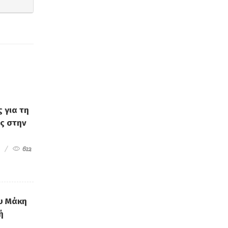
 για τη
ς στην
612
υ Μάκη
ή