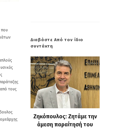
 που
μμάτων
Διαβάστε Από τον ίδιο
συντάκτη
 απλούς
ουσικός
ός
 παράταξης
 από τους
μβουλος
 Σμύρνη.
Ζηκόπουλος: Ζητάμε την
(Gallo
τομεάρχης
: Ευτυχώς
άμεση παραίτησή του
Στην 60ή