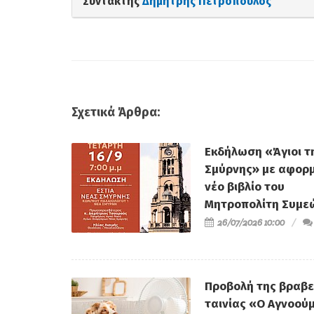
Συντάκτης
Δημήτρης Πετρόπουλος
Σχετικά Άρθρα:
Εκδήλωση «Άγιοι τ
Σμύρνης» με αφορμ
νέο βιβλίο του
Μητροπολίτη Συμε
26/07/2026 10:00
Προβολή της βραβ
ταινίας «Ο Αγνοού