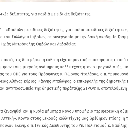
ές δεξιότητες, για παιδιά με ειδικές δεξιότητες.
 «Παιδιών με ειδικές δεξιότητες, για παιδιά με ειδικές δεξιότητες»,
 του Συλλόγου Ιμβρίων, σε συνεργασία με την Λαϊκή Ακαδημία Γρα
 Ιεράς Μητρόπολης Θηβών και Λεβαδείας.
 αυτές τις δυο μέρες, η έκθεση είχε σημαντική επισκεψιμότητα από
τίμησαν τους μικρούς ανάπηρους καλλιτέχνες ήταν ο τραγουδιστής, μ
ς του ΟΗΕ για τους Πρόσφυγες κ. Γιώργος Νταλάρας, ο π. Υφυπουργ
ρειας Αθήνας κύριος Γιάννης Μπαλάφας, ο επικεφαλής της δημοτικής
και αντιπροσωπεία της δημοτικής παράταξης ΣΤΡΟΦΗ, αποτελούμενη
 να ξεναγηθεί και η κυρία Δήμητρα Νάνου υποψήφια περιφερειακή σύ
η.
Ζηκόπουλος: Ζητάμε την
(Gallop) Νέα
 Αττική». Κοντά στους μικρούς καλλιτέχνες μας βρέθηκαν επίσης: η 
υχώς
άμεση παραίτησή του
Στην 60ή θέση 
ούλου Ελένη, ο π. Γενικός Διευθυντής του Υπ. Πολιτισμού κ. Βασίλης