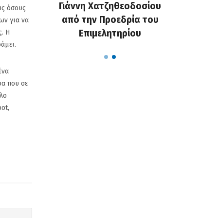
 και οι
Γιάννη Χατζηθεοδοσίου
που υπ
υς όσους
χαλάνε το
από την Προεδρία του
Δημότες
ων για να
...
Επιμελητηρίου
αφ
. Η
άμει.
ένα
ρα που σε
όλο
ot,