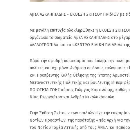
ΑμεΑ ΑΣΚΛΗΠΙΑΔΗΣ - ΕΚΘΕΣΗ ΣΚΙΤΣΟΥ Παιδιών με ειδικ
Με μεγάλη επιτυχία ολοκληρώθηκε η ΕΚΘΕΣΗ ΣΚΙΤΣΟΥ –
οργάνωσε το σωματείο ΑμεΑ ΑΣΚΛΗΠΙΑΔΗΣ στο μέγαρο
«ΑΛΛΟΤΡΟΠΙΑ» και το «ΚΕΝΤΡΟ ΕΙΔΙΚΗ ΠΑΙΔΕΙΑ» της
Πάρα την σφοδρή κακοκαιρία που έπληξε την πόλη μας
πολίτες και όχι μόνο. Ανάμεσα σε όσους επώνυμους 
και Πρεσβευτής Καλής Θέλησης της Ύπατης Αρμοστεία
Μεταναστευτικής Πολιτικής και βουλευτής Β’ περιφέ
ΠΟΙΟΤΗΤΑ ΖΩΗΣ κύριος Γιώργος Κουτελάκης, καθώς 
Νίκο Γεωργούτσο και Ανδρέα Νικολακόπουλο.
Στην Έκθεση Σκίτσων των παιδιών είχε την ευκαιρία
(Gallop) Νέα Σμύρν
Νοτίων Προαστίων, της παράταξης «Νέα Αρχή για την
Στην 60ή θέση : Ευτ
του Νοτίου Τομέα Αττικής από τους ΑΝΕΛ, κα Παπαδοπ