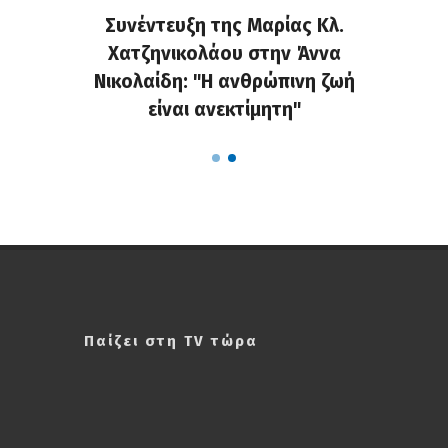
τελάκη
Συνέντευξη της Μαρίας Κλ.
«Κράζ
μου για
Χατζηνικολάου στην Άννα
στο Fa
ις στη
Νικολαίδη: "Η ανθρώπινη ζωή
τις α
είναι ανεκτίμητη"
Παίζει στη TV τώρα