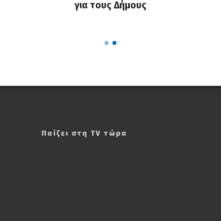
υς της
για τους Δήμους
κοινό
Παίζει στη TV τώρα