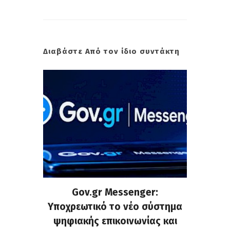
Διαβάστε Από τον ίδιο συντάκτη
ρυνση
Gov.gr Messenger:
Μάντ
χημάτων
Υποχρεωτικό το νέο σύστημα
εγκατα
ς στους
ψηφιακής επικοινωνίας και
και ενί