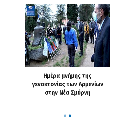
ο NStv:
Ημέρα μνήμης της
M.Μπακ
εις μια
γενοκτονίας των Αρμενίων
Πολιτι
 θετικά
στην Νέα Σμύρνη
πράξη 
λών
τη